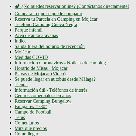
🏕️ ¿No puedes reservar online? ¡Contáctanos directamente!
Compara lo que se puede comparar
Reserva tu Parcela en Camping en Mojácar
Telefono Camping Cueva Negra
Parque infantil
Area de autocaravanas
Indice
Salida fuera del horario de recepción
Mojácar
Medidas COVID
Información Coronavirus - Noticias de camping
Horario de Misas - Mojacar
Playas de Mojácar (Video)
Se puede llegar en autobús desde Málaga?
Tienda
Información útil - Teléfonos de interès
Centros comerciales cercanos
Reservar Camping Bungalow
Bungalow "780"
Campo de Football
Tenis
Comentarios
Mira que precios
Como llegar