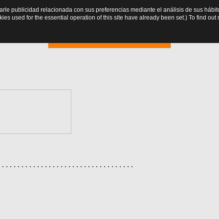
trarle publicidad relacionada con sus preferencias mediante el análisis de sus há
es used for the essential operation of this site have already been set.) To find o
Reservar
. . . . . . . . . . . . . . . . . . . . . . . . . . . . . . . . . . .