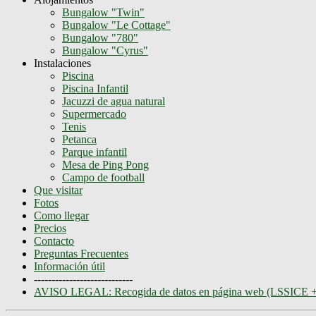
Bungalow "Twin"
Bungalow "Le Cottage"
Bungalow "780"
Bungalow "Cyrus"
Instalaciones
Piscina
Piscina Infantil
Jacuzzi de agua natural
Supermercado
Tenis
Petanca
Parque infantil
Mesa de Ping Pong
Campo de football
Que visitar
Fotos
Como llegar
Precios
Contacto
Preguntas Frecuentes
Información útil
----------------------------
AVISO LEGAL: Recogida de datos en página web (LSSICE